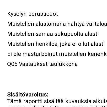
Kyselyn perustiedot
Muistellen alastomana nähtyä vartalo
Muistellen samaa sukupuolta alasti
Muistellen henkilöä, joka ei ollut alasti
Ei ole masturboinut muistellen kenenk
Q05 Vastaukset taulukkona
Sisältövaroitus:
Tämä raportti sisältää kuvauksia aikuis