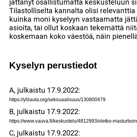
jättänyt osallistumatta keskusteluun sik
Tilastolliselta kannalta olisi relevantt
kuinka moni kyselyyn vastaamatta jätt
asioita, tai ollut koskaan tekemättä niit
koskemaan koko väestöä, näin pienellä
Kyselyn perustiedot
A, julkaistu 17.9.2022:
https://ylilauta.org/seksuaalisuus/130800479
B, julkaistu 17.9.2022:
https://www.vauva.fi/keskustelu/4812993/oletko-masturboin
C, julkaistu 17.9.2022: