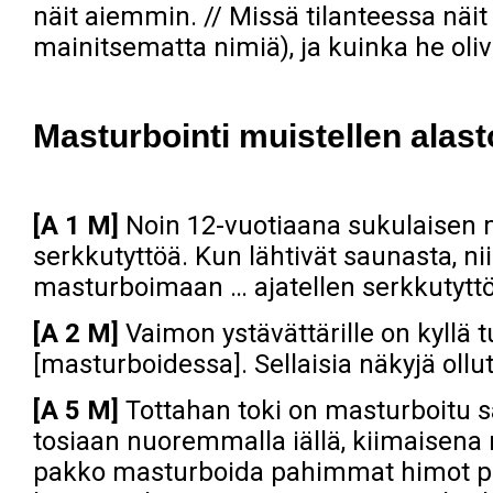
näit aiemmin. // Missä tilanteessa näit 
mainitsematta nimiä), ja kuinka he oli
Masturbointi muistellen alas
[A 1 M]
Noin 12-vuotiaana sukulaisen m
serkkutyttöä. Kun lähtivät saunasta, niin
masturboimaan … ajatellen serkkutyttö
[A 2 M]
Vaimon ystävättärille on kyllä tu
[masturboidessa]. Sellaisia näkyjä ollut
[A 5 M]
Tottahan toki on masturboitu sau
tosiaan nuoremmalla iällä, kiimaisena 
pakko masturboida pahimmat himot po