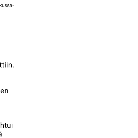
hkussa-
n
tiin.
sen
htui
ä