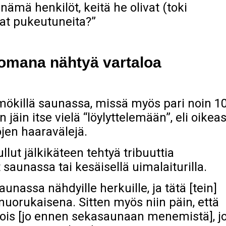
nämä henkilöt, keitä he olivat (toki
vat pukeutuneita?”
tomana nähtyä vartaloa
ökillä saunassa, missä myös pari noin 10
 jäin itse vielä “löylyttelemään”, eli oikeas
jen haaravälejä.
llut jälkikäteen tehtyä tribuuttia
 saunassa tai kesäisellä uimalaiturilla.
nassa nähdyille herkuille, ja tätä [tein]
nuorukaisena. Sitten myös niin päin, että
is [jo ennen sekasaunaan menemistä], j