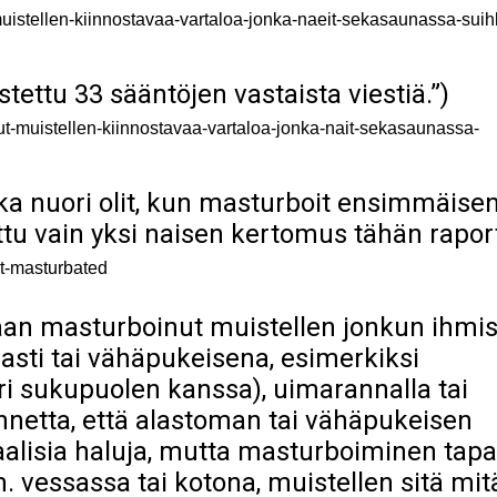
-muistellen-kiinnostavaa-vartaloa-jonka-naeit-sekasaunassa-sui
stettu 33 sääntöjen vastaista viestiä.”)
ut-muistellen-kiinnostavaa-vartaloa-jonka-nait-sekasaunassa-
nka nuori olit, kun masturboit ensimmäise
tu vain yksi naisen kertomus tähän raport
t-masturbated
an masturboinut muistellen jonkun ihmi
asti tai vähäpukeisena, esimerkiksi
i sukupuolen kanssa), uimarannalla tai
annetta, että alastoman tai vähäpukeisen
aalisia haluja, mutta masturboiminen tapa
 vessassa tai kotona, muistellen sitä mit