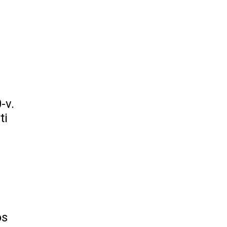
-v.
ti
os