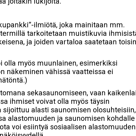
ä joitakin lukijoita.
kkupankki”-ilmiötä, joka mainitaan mm.
termillä tarkoitetaan muistikuvia ihmisist
keisena, ja joiden vartaloa saatetaan toisi
voi olla myös muunlainen, esimerkiksi
ön näkeminen vähissä vaatteissa ei
mätöntä.)
astomana sekasaunomiseen, vaan kaikenlai
ssa ihmiset voivat olla myös täysin
sijoittuu alasti saunomisen olosuhteisiin,
sessa alastomuuden ja saunomisen kohdalle
ota voi esiintyä sosiaalisen alastomuuden
nnäköisyydellä.