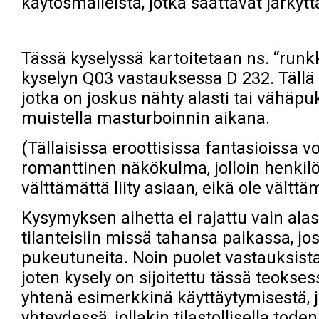
käytösmalleista, jotka saattavat järkyttä
Tässä kyselyssä kartoitetaan ns. “run
kyselyn Q03 vastauksessa D 232. Tällä 
jotka on joskus nähty alasti tai vähäpu
muistella masturboinnin aikana.
(Tällaisissa eroottisissa fantasioissa 
romanttinen näkökulma, jolloin henkil
välttämättä liity asiaan, eikä ole välttä
Kysymyksen aihetta ei rajattu vain al
tilanteisiin missä tahansa paikassa, jo
pukeutuneita. Noin puolet vastauksista 
joten kysely on sijoitettu tässä teok
yhtenä esimerkkinä käyttäytymisestä, j
yhteydessä, jollakin tilastollisella tode