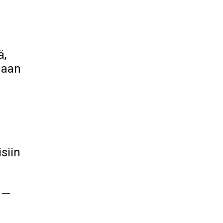
ä,
naan
siin
 —