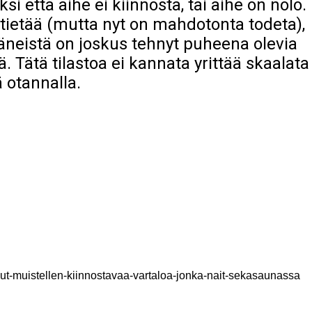
si että aihe ei kiinnosta, tai aihe on nolo.
ia tietää (mutta nyt on mahdotonta todeta),
äneistä on joskus tehnyt puheena olevia
ä. Tätä tilastoa ei kannata yrittää skaalata
 otannalla.
ut-muistellen-kiinnostavaa-vartaloa-jonka-nait-sekasaunassa