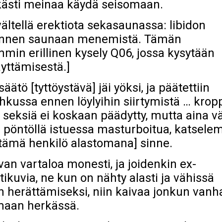
erkästi meinaa käydä seisomaan.
ltellä erektiota sekasaunassa: libidon
 ennen saunaan menemistä. Tämän
in erillinen kysely Q06, jossa kysytään
yttämisestä.]
ätö [tyttöystävä] jäi yöksi, ja päätettiin
uihkussa ennen löylyihin siirtymistä … krop
 seksiä ei koskaan päädytty, mutta aina väl
pöntöllä istuessa masturboitua, katselem
[tämä henkilö alastomana] sinne.
an vartaloa monesti, ja joidenkin ex-
tikuvia, ne kun on nähty alasti ja vähissä
n herättämiseksi, niin kaivaa jonkun vanh
lemaan herkässä.