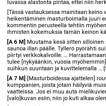
luvassa alastonta pintaa, ettei niin h
[Tässä vastauksessa mainitaan keino vä
heikentäminen masturboimalla juuri
kommentin perusteella tehtiin myöhemm
ihmisten kokemuksia tämän keinon kä
[A 6 M]
Muutama kesä sitten silloinen sä
saunoa illan päälle. Tyllerö pyörähti s
piirtyi verkkokalvoille. … Harrastamaan
tulee [nykyäänkin, vuosia myöhemmin] 
suihkun suuntaan ja kuvittelemalla … 
[A 7 M]
[Masturboidessa ajattelen] rouv
kumppanien, joista jotain häilyviä muis
vaatteissa. Jos ei muu auta mielikuvie
[valo]kuvan esiin, niin jo kuti alkaa o