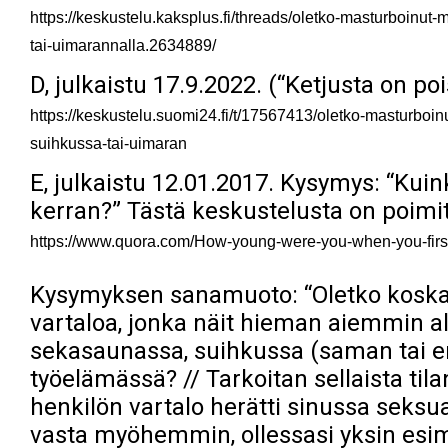
https://keskustelu.kaksplus.fi/threads/oletko-masturboinut
tai-uimarannalla.2634889/
D, julkaistu 17.9.2022. (“Ketjusta on poi
https://keskustelu.suomi24.fi/t/17567413/oletko-masturboin
suihkussa-tai-uimaran
E, julkaistu 12.01.2017. Kysymys: “Kui
kerran?” Tästä keskustelusta on poimit
https://www.quora.com/How-young-were-you-when-you-firs
Kysymyksen sanamuoto: “Oletko koska
vartaloa, jonka näit hieman aiemmin al
sekasaunassa, suihkussa (saman tai er
työelämässä? // Tarkoitan sellaista til
henkilön vartalo herätti sinussa seksu
vasta myöhemmin, ollessasi yksin esim.