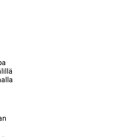
pa
illä
alla
an