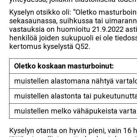
Kyselyn otsikko oli: “Oletko masturboin
sekasaunassa, suihkussa tai uimarannal
vastauksia on huomioitu 21.9.2022 asti
henkilöä joiden sukupuoli ei ole tiedoss
kertomus kyselystä Q52.
Oletko koskaan masturboinut:
muistellen alastomana nähtyä vartal
muistellen alastonta tai pukeutunutt
muistellen melko vähäpukeista varta
Kyselyn otanta on hyvin pieni, vain 16